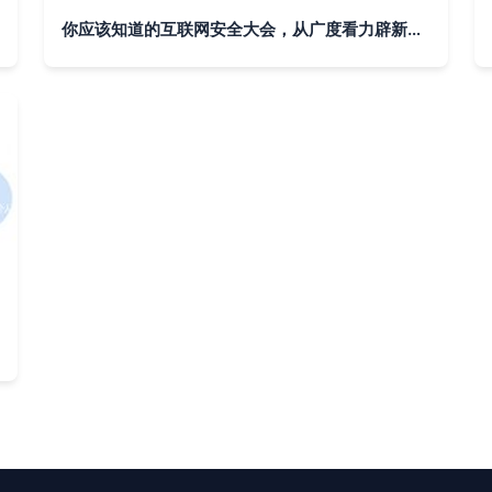
你应该知道的互联网安全大会，从广度看力辟新境为趋势, 探寻前瞻空间——透析需掌握的